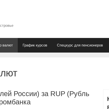
естровье
р валют
График курсов
Спецкурс для пенсионеров
алют
лей России) за RUP (Рубль
промбанка