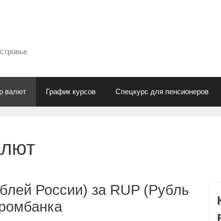
естровье
р валют
График курсов
Спецкурс для пенсионеров
алют
блей России) за RUP (Рубль
промбанка