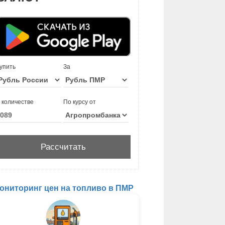
упить
За
 количестве
По курсу от
ониторинг цен на топливо в ПМР