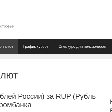
естровье
р валют
График курсов
Спецкурс для пенсионеров
алют
блей России) за RUP (Рубль
промбанка