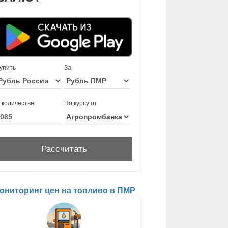
упить
За
 количестве
По курсу от
ониторинг цен на топливо в ПМР