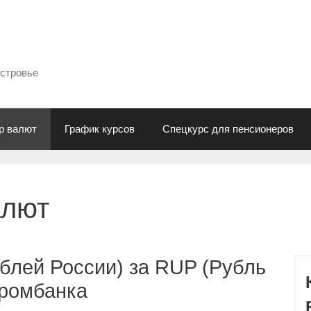
естровье
р валют
График курсов
Спецкурс для пенсионеров
алют
блей России) за RUP (Рубль
промбанка