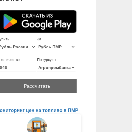
упить
За
 количестве
По курсу от
ониторинг цен на топливо в ПМР