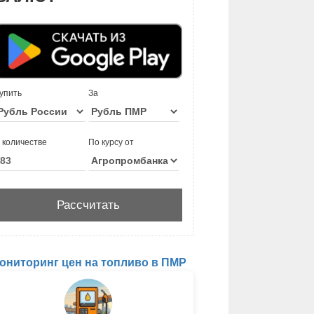
упить
За
 количестве
По курсу от
ониторинг цен на топливо в ПМР