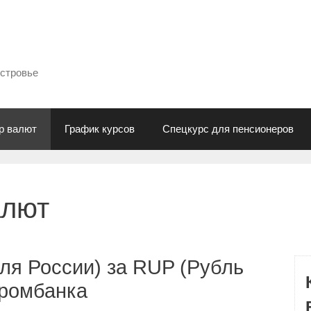
естровье
р валют
График курсов
Спецкурс для пенсионеров
алют
ля России) за RUP (Рубль
промбанка