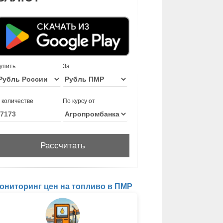
упить
За
 количестве
По курсу от
ониторинг цен на топливо в ПМР