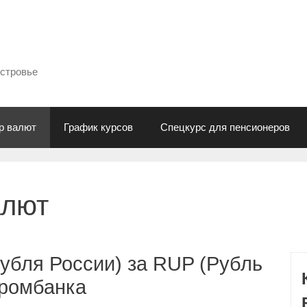
естровье
р валют
График курсов
Спецкурс для пенсионеров
алют
убля России) за RUP (Рубль
промбанка