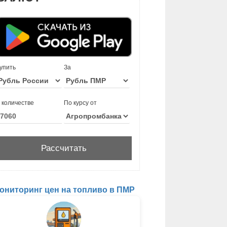
упить
За
 количестве
По курсу от
ониторинг цен на топливо в ПМР