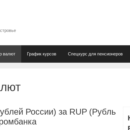
естровье
р валют
График курсов
Спецкурс для пенсионеров
алют
ублей России) за RUP (Рубль
промбанка