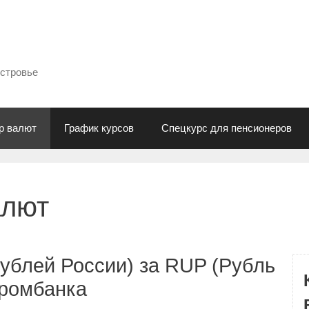
естровье
р валют
График курсов
Спецкурс для пенсионеров
алют
ублей России) за RUP (Рубль
промбанка