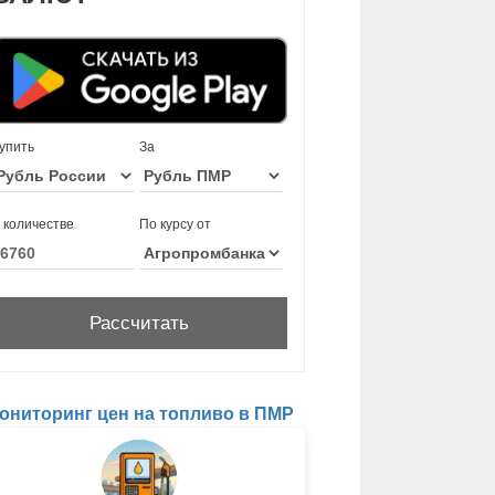
упить
За
 количестве
По курсу от
ониторинг цен на топливо в ПМР