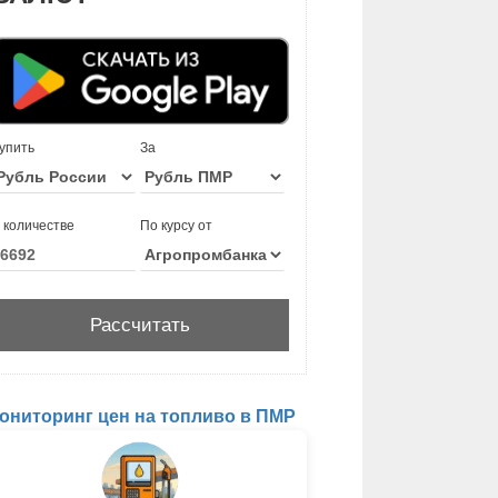
упить
За
 количестве
По курсу от
ониторинг цен на топливо в ПМР