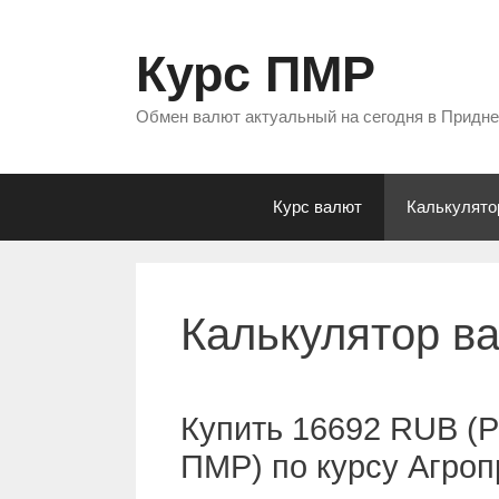
Перейти
к
Курс ПМР
содержимому
Обмен валют актуальный на сегодня в Придн
Курс валют
Калькулято
Калькулятор в
Купить 16692 RUB (Р
ПМР) по курсу Агро