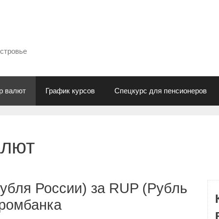
естровье
р валют
График курсов
Спецкурс для пенсионеров
алют
убля России) за RUP (Рубль
промбанка