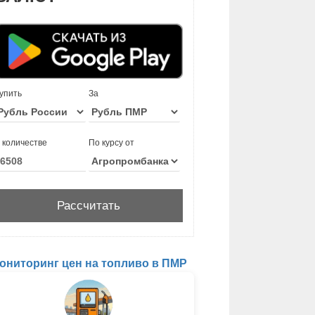
упить
За
 количестве
По курсу от
ониторинг цен на топливо в ПМР