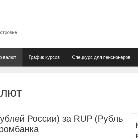
естровье
р валют
График курсов
Спецкурс для пенсионеров
алют
ублей России) за RUP (Рубль
промбанка