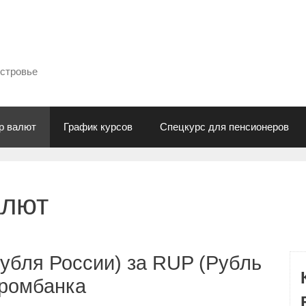
естровье
р валют
График курсов
Спецкурс для пенсионеров
алют
убля России) за RUP (Рубль
промбанка