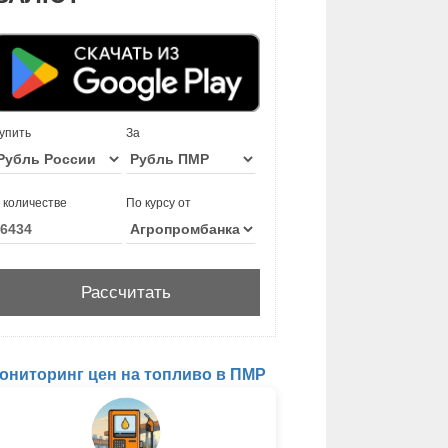
упить
За
 количестве
По курсу от
ониторинг цен на топливо в ПМР