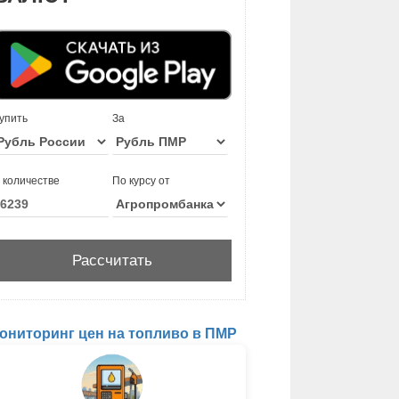
упить
За
 количестве
По курсу от
ониторинг цен на топливо в ПМР