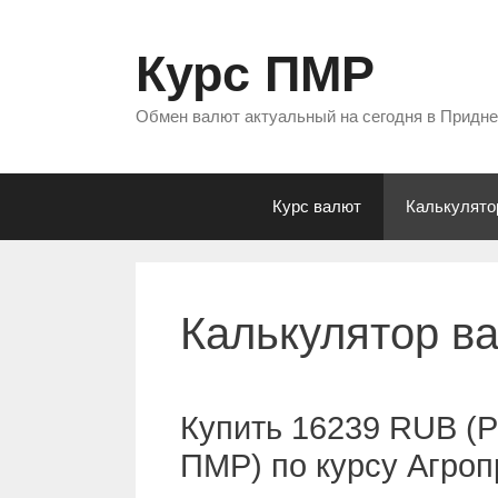
Перейти
к
Курс ПМР
содержимому
Обмен валют актуальный на сегодня в Придн
Курс валют
Калькулято
Калькулятор в
Купить 16239 RUB (Р
ПМР) по курсу Агро