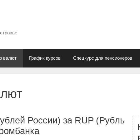
естровье
р валют
График курсов
Спецкурс для пенсионеров
алют
ублей России) за RUP (Рубль
промбанка