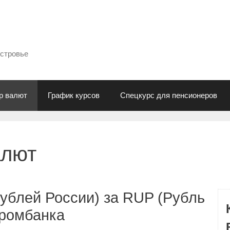
естровье
р валют
График курсов
Спецкурс для пенсионеров
алют
ублей России) за RUP (Рубль
промбанка