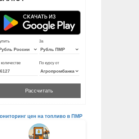
упить
За
 количестве
По курсу от
ониторинг цен на топливо в ПМР