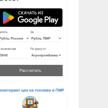
упить
За
 количестве
По курсу от
ониторинг цен на топливо в ПМР