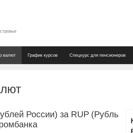
естровье
р валют
График курсов
Спецкурс для пенсионеров
алют
ублей России) за RUP (Рубль
промбанка