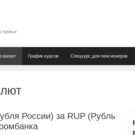
естровье
р валют
График курсов
Спецкурс для пенсионеров
алют
убля России) за RUP (Рубль
промбанка