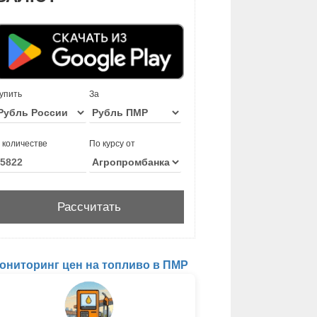
упить
За
 количестве
По курсу от
ониторинг цен на топливо в ПМР