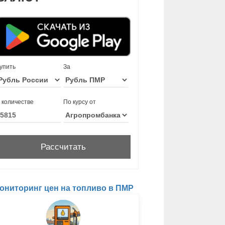
упить
За
 количестве
По курсу от
ониторинг цен на топливо в ПМР