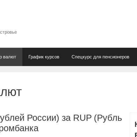
естровье
р валют
График курсов
Спецкурс для пенсионеров
алют
ублей России) за RUP (Рубль
промбанка