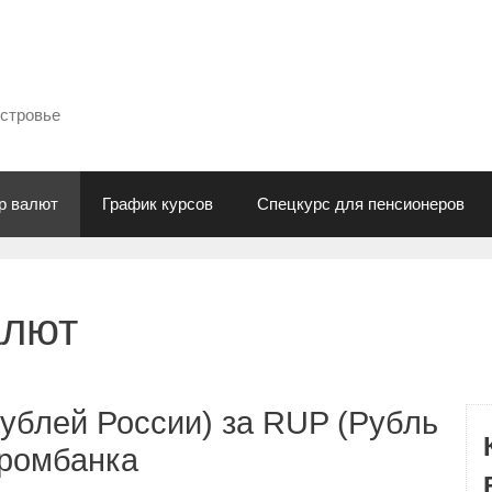
естровье
р валют
График курсов
Спецкурс для пенсионеров
алют
ублей России) за RUP (Рубль
промбанка