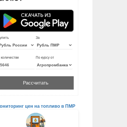
упить
За
 количестве
По курсу от
ониторинг цен на топливо в ПМР