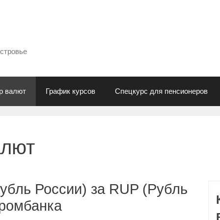
естровье
р валют
График курсов
Спецкурс для пенсионеров
алют
убль России) за RUP (Рубль
промбанка