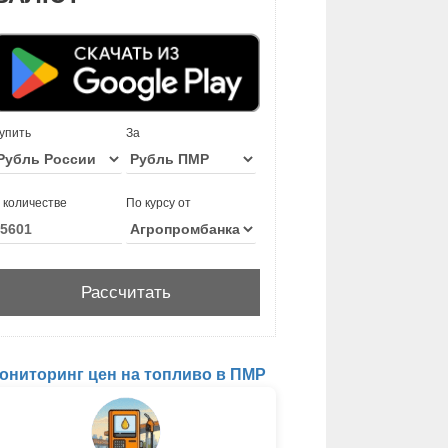
упить
За
 количестве
По курсу от
ониторинг цен на топливо в ПМР