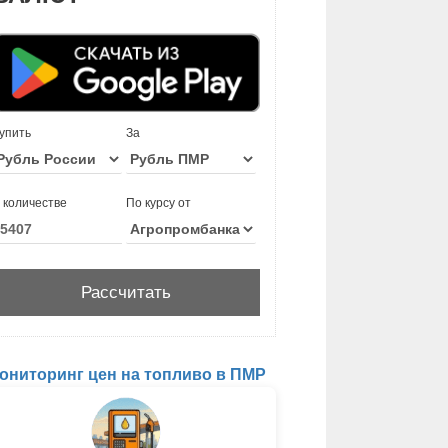
упить
За
 количестве
По курсу от
ониторинг цен на топливо в ПМР