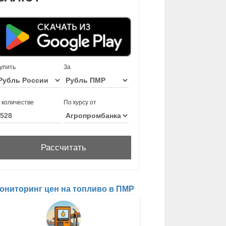
упить
За
 количестве
По курсу от
ониторинг цен на топливо в ПМР