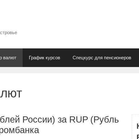
естровье
р валют
График курсов
Спецкурс для пенсионеров
алют
блей России) за RUP (Рубль
промбанка