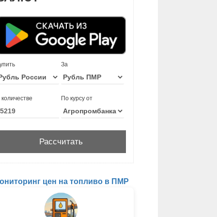
упить
За
 количестве
По курсу от
ониторинг цен на топливо в ПМР