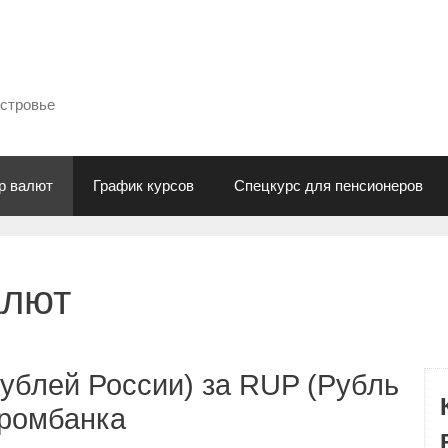
естровье
р валют
График курсов
Спецкурс для пенсионеров
алют
ублей России) за RUP (Рубль
промбанка