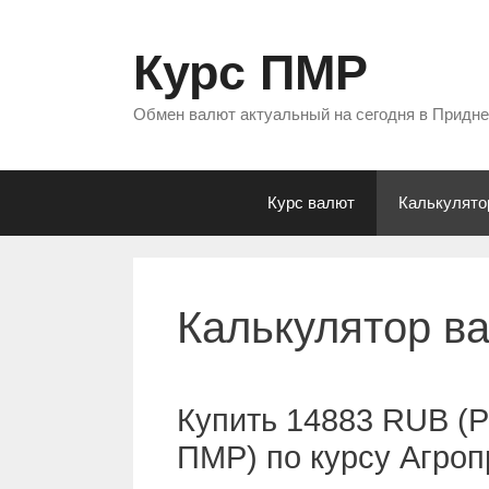
Перейти
к
Курс ПМР
содержимому
Обмен валют актуальный на сегодня в Придн
Курс валют
Калькулято
Калькулятор в
Купить 14883 RUB (Р
ПМР) по курсу Агро