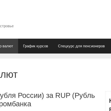
естровье
р валют
График курсов
Спецкурс для пенсионеров
алют
убля России) за RUP (Рубль
промбанка