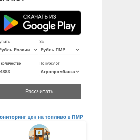
упить
За
 количестве
По курсу от
ониторинг цен на топливо в ПМР