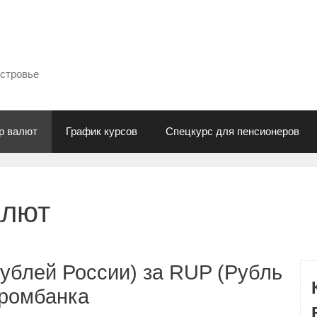
естровье
р валют
График курсов
Спецкурс для пенсионеров
алют
ублей России) за RUP (Рубль
промбанка