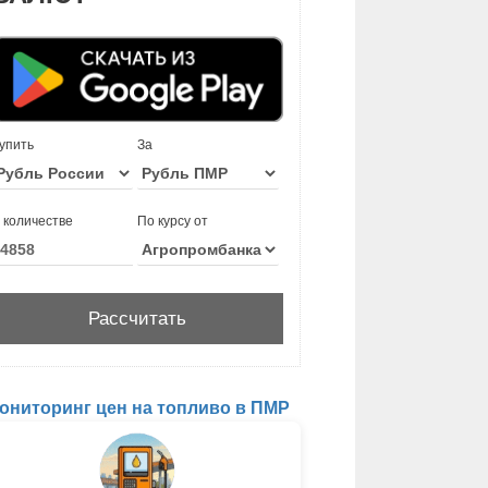
упить
За
 количестве
По курсу от
ониторинг цен на топливо в ПМР