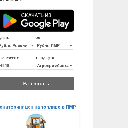
упить
За
 количестве
По курсу от
ониторинг цен на топливо в ПМР