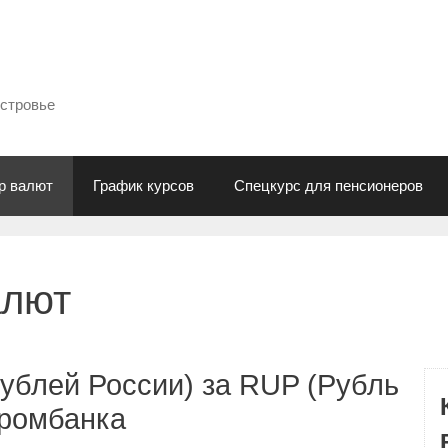
естровье
р валют
График курсов
Спецкурс для пенсионеров
алют
ублей России) за RUP (Рубль
промбанка