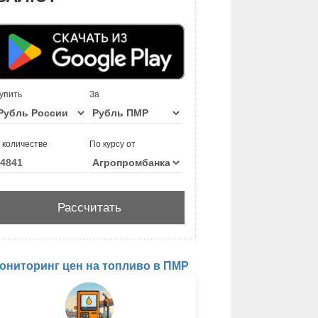
упить
За
 количестве
По курсу от
ониторинг цен на топливо в ПМР