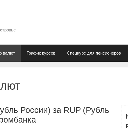
естровье
р валют
График курсов
Спецкурс для пенсионеров
алют
убль России) за RUP (Рубль
промбанка