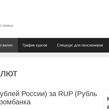
естровье
р валют
График курсов
Спецкурс для пенсионеров
алют
ублей России) за RUP (Рубль
промбанка