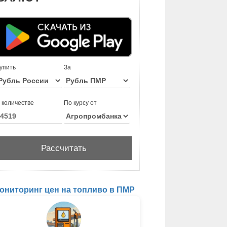
упить
За
 количестве
По курсу от
ониторинг цен на топливо в ПМР