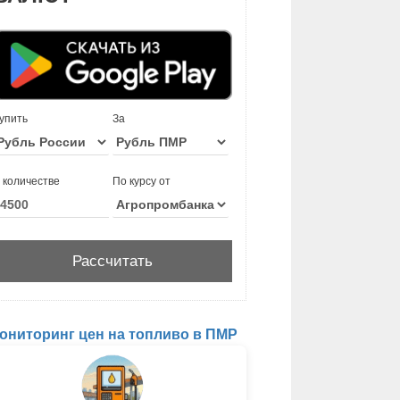
упить
За
 количестве
По курсу от
ониторинг цен на топливо в ПМР