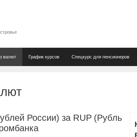
естровье
р валют
График курсов
Спецкурс для пенсионеров
алют
ублей России) за RUP (Рубль
промбанка