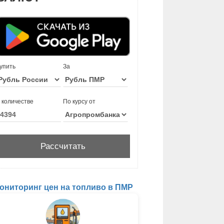
упить
За
 количестве
По курсу от
ониторинг цен на топливо в ПМР