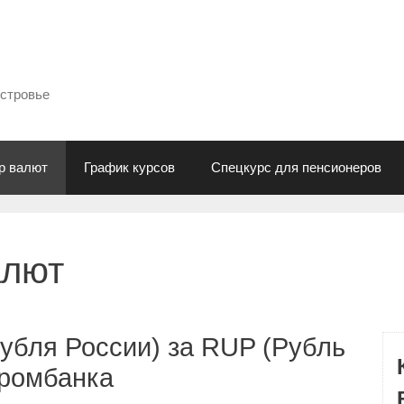
естровье
р валют
График курсов
Спецкурс для пенсионеров
алют
убля России) за RUP (Рубль
промбанка