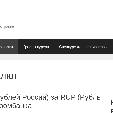
естровье
р валют
График курсов
Спецкурс для пенсионеров
алют
ублей России) за RUP (Рубль
промбанка