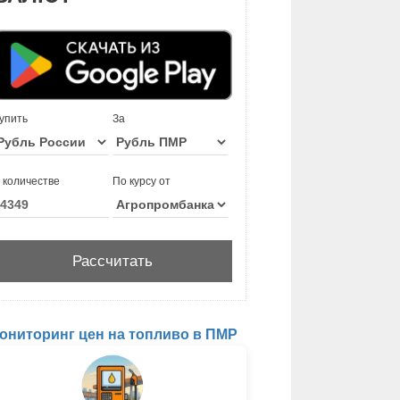
упить
За
 количестве
По курсу от
ониторинг цен на топливо в ПМР