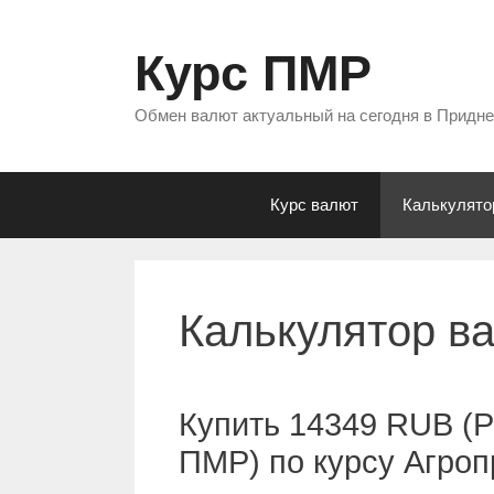
Перейти
к
Курс ПМР
содержимому
Обмен валют актуальный на сегодня в Придн
Курс валют
Калькулято
Калькулятор в
Купить 14349 RUB (Р
ПМР) по курсу Агро