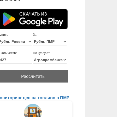
упить
За
 количестве
По курсу от
ониторинг цен на топливо в ПМР