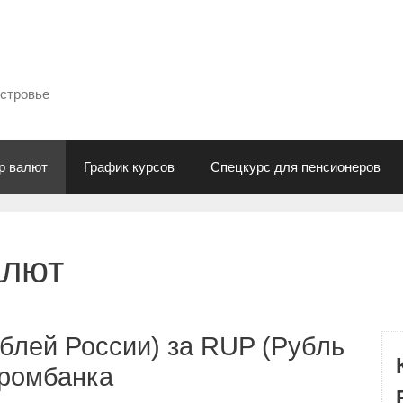
естровье
р валют
График курсов
Спецкурс для пенсионеров
алют
блей России) за RUP (Рубль
промбанка