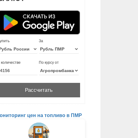
упить
За
 количестве
По курсу от
ониторинг цен на топливо в ПМР