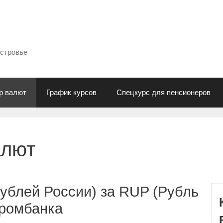
естровье
р валют
График курсов
Спецкурс для пенсионеров
алют
ублей России) за RUP (Рубль
промбанка