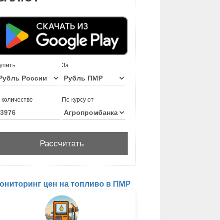
упить
За
 количестве
По курсу от
ониторинг цен на топливо в ПМР