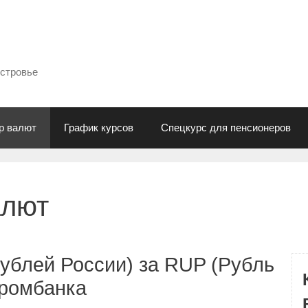
естровье
р валют
График курсов
Спецкурс для пенсионеров
алют
ублей России) за RUP (Рубль
промбанка