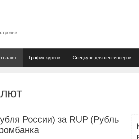
естровье
р валют
График курсов
Спецкурс для пенсионеров
алют
убля России) за RUP (Рубль
промбанка