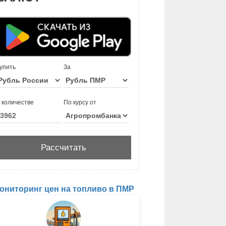
упить
За
 количестве
По курсу от
ониторинг цен на топливо в ПМР