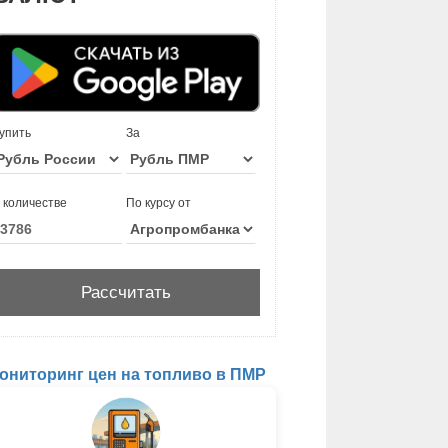
упить
За
 количестве
По курсу от
ониторинг цен на топливо в ПМР