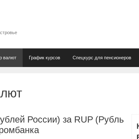
естровье
р валют
График курсов
Спецкурс для пенсионеров
алют
ублей России) за RUP (Рубль
промбанка