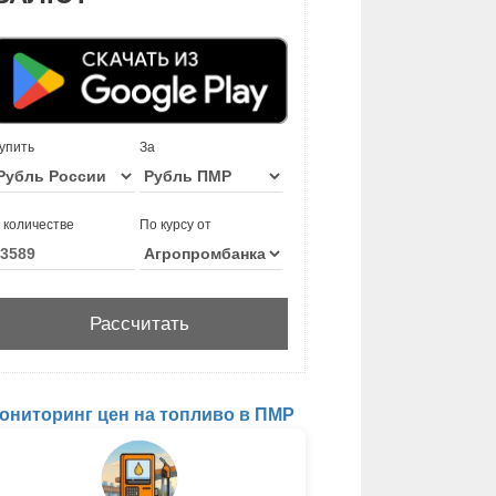
упить
За
 количестве
По курсу от
ониторинг цен на топливо в ПМР