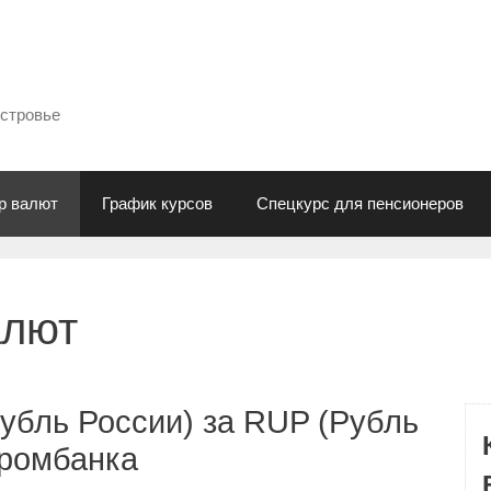
естровье
р валют
График курсов
Спецкурс для пенсионеров
алют
убль России) за RUP (Рубль
промбанка