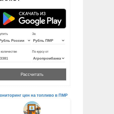
упить
За
 количестве
По курсу от
ониторинг цен на топливо в ПМР