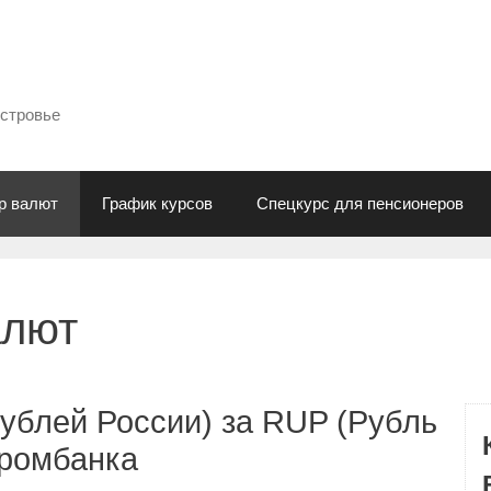
естровье
р валют
График курсов
Спецкурс для пенсионеров
алют
ублей России) за RUP (Рубль
промбанка