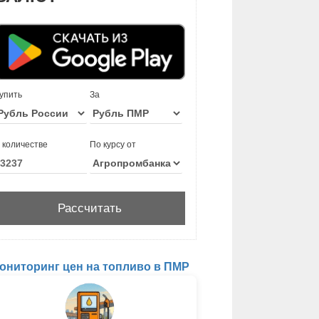
упить
За
 количестве
По курсу от
ониторинг цен на топливо в ПМР