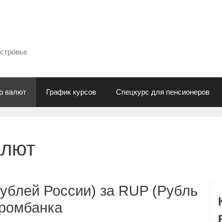
естровье
р валют
График курсов
Спецкурс для пенсионеров
алют
ублей России) за RUP (Рубль
промбанка