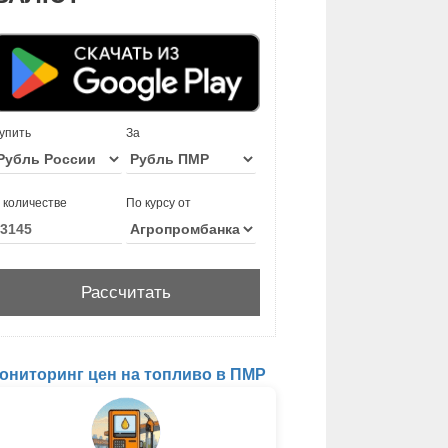
упить
За
 количестве
По курсу от
ониторинг цен на топливо в ПМР