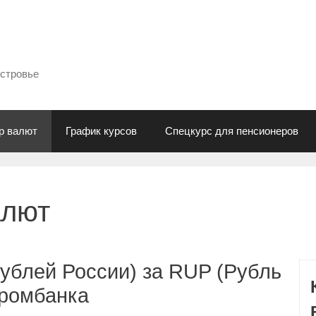
естровье
р валют
График курсов
Спецкурс для пенсионеров
алют
ублей России) за RUP (Рубль
промбанка