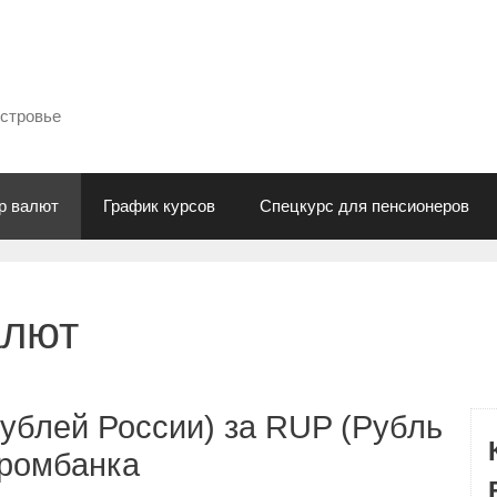
естровье
р валют
График курсов
Спецкурс для пенсионеров
алют
ублей России) за RUP (Рубль
промбанка