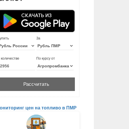
упить
За
 количестве
По курсу от
ониторинг цен на топливо в ПМР