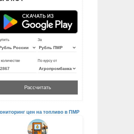
упить
За
 количестве
По курсу от
ониторинг цен на топливо в ПМР