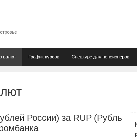
естровье
р валют
График курсов
Спецкурс для пенсионеров
алют
ублей России) за RUP (Рубль
промбанка