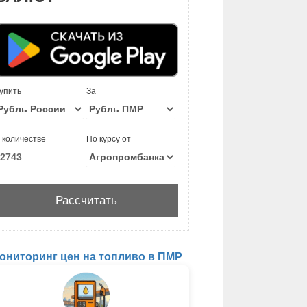
упить
За
 количестве
По курсу от
ониторинг цен на топливо в ПМР