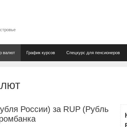
естровье
р валют
График курсов
Спецкурс для пенсионеров
алют
убля России) за RUP (Рубль
промбанка