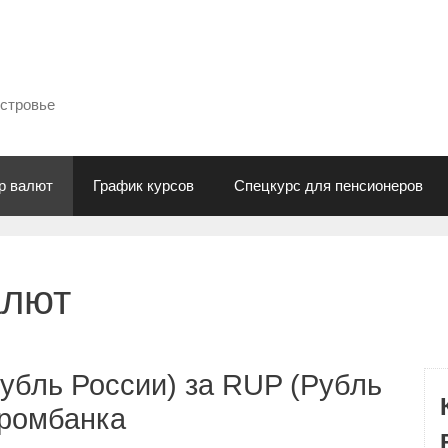
естровье
р валют
График курсов
Спецкурс для пенсионеров
алют
убль России) за RUP (Рубль
промбанка