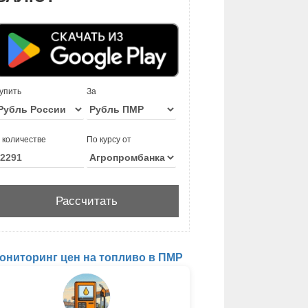
упить
За
 количестве
По курсу от
ониторинг цен на топливо в ПМР