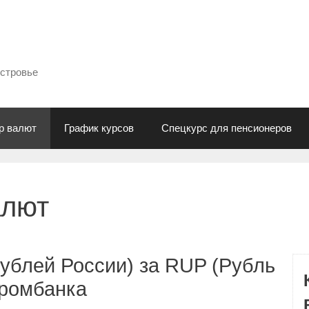
естровье
р валют
График курсов
Спецкурс для пенсионеров
алют
ублей России) за RUP (Рубль
промбанка