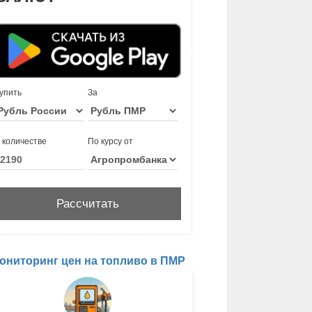
упить
За
 количестве
По курсу от
ониторинг цен на топливо в ПМР