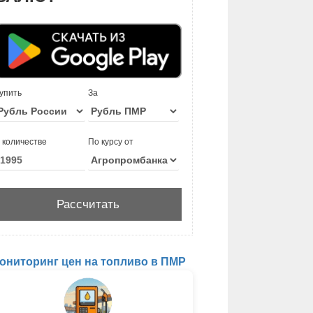
упить
За
 количестве
По курсу от
ониторинг цен на топливо в ПМР