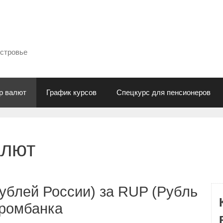
естровье
р валют
График курсов
Спецкурс для пенсионеров
алют
ублей России) за RUP (Рубль
промбанка