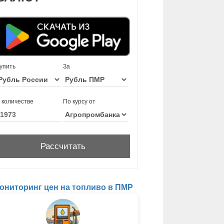
упить
За
 количестве
По курсу от
ониторинг цен на топливо в ПМР