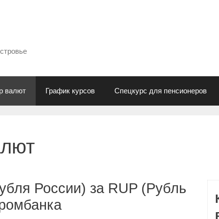
естровье
р валют
График курсов
Спецкурс для пенсионеров
алют
убля России) за RUP (Рубль
промбанка