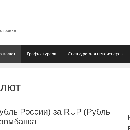
естровье
р валют
График курсов
Спецкурс для пенсионеров
алют
убль России) за RUP (Рубль
промбанка