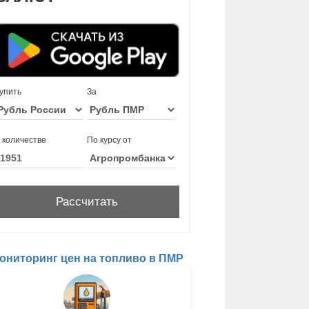
упить
За
 количестве
По курсу от
ониторинг цен на топливо в ПМР