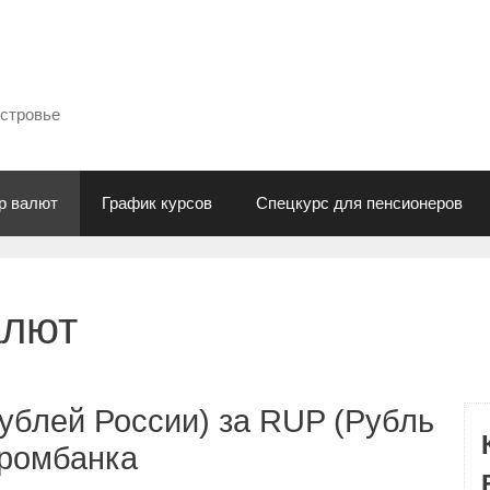
естровье
р валют
График курсов
Спецкурс для пенсионеров
алют
ублей России) за RUP (Рубль
промбанка