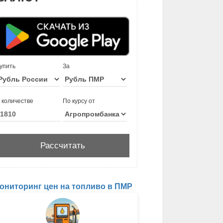
упить
За
 количестве
По курсу от
ониторинг цен на топливо в ПМР