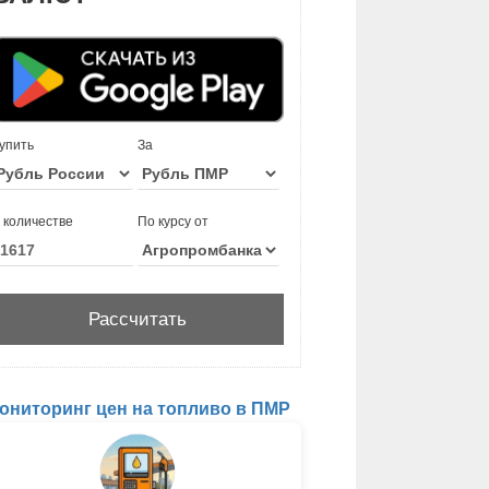
упить
За
 количестве
По курсу от
ониторинг цен на топливо в ПМР