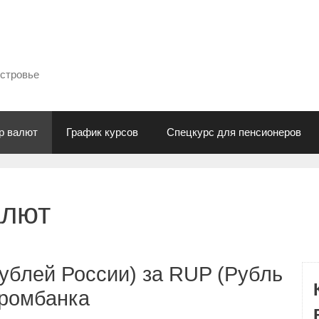
естровье
р валют
График курсов
Спецкурс для пенсионеров
алют
ублей России) за RUP (Рубль
промбанка