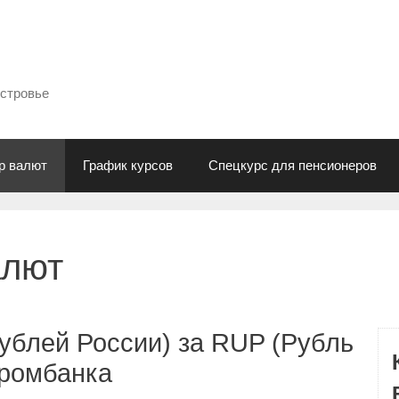
естровье
р валют
График курсов
Спецкурс для пенсионеров
алют
ублей России) за RUP (Рубль
промбанка