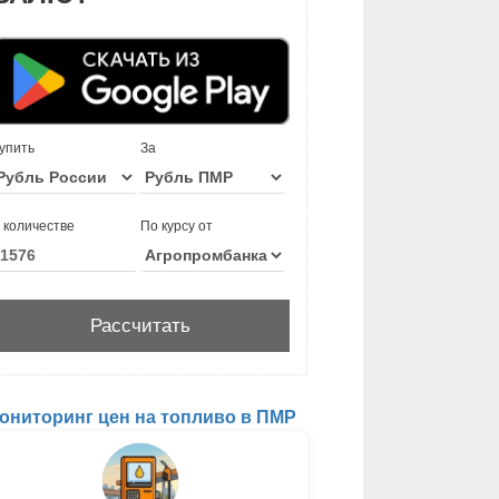
упить
За
 количестве
По курсу от
ониторинг цен на топливо в ПМР